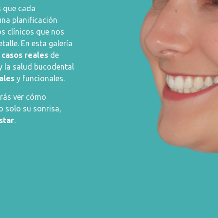
 que cada
una planificación
os clínicos que nos
etalle
. En esta galería
s
casos reales
de
y la salud bucodental
ales
y funcionales.
drás ver cómo
 solo su sonrisa,
star
.