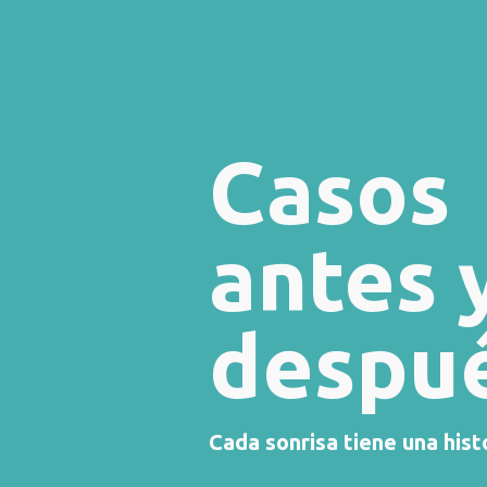
Casos
antes 
despu
Cada sonrisa tiene una hist