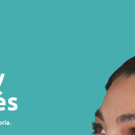
y
és
oria.