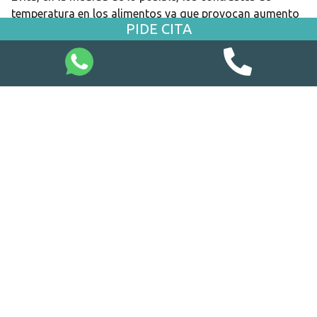
temperatura en los alimentos ya que provocan aumento
PIDE CITA
de la sensibilidad y pueden inflamar los vasos
sanguíneos del interior de los dientes.
Pasar de comidas muy calientes a bebidas muy frías
provoca cambios físicos en los dientes y en los
materiales restauradores que tengamos en la boca, este
estrés que sufren hace que se acote su ciclo de vida.
Las proteínas, las vitaminas A, C,D y K, o el calcio
constituyen un gran refuerzo que los dientes utilizan
para combatir dichos cambios, así que nútrelos.
8. No fumar
Muchos usamos la Navidad como excusa para fumar,
pero, pese a que los eventos de estas fechas con cenas,
reuniones y comidas entre familiares y amigos, nos
inviten a hacerlo, el tabaco es un gran enemigo de la