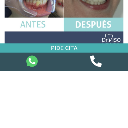
PIDE CITA
En
apenas 24 meses
, la paciente consiguió pasó de
tener unos dientes apiñados a una sonrisa radiante, con
la que
ha empezado a sonreír de nuevo y a sentirse
más segura de sí misma
. De hecho, si miráis las fotos,
los resultados hablan por sí mismos.
¿Por qué son tan populares
los brackets fijos?
Los brackets fijos tienen ciertas desventajas frente a
otras técnicas, pero
sus pros compensan a menudo a